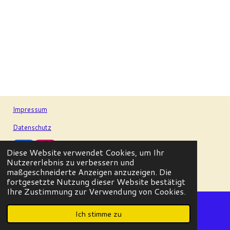
Impressum
Datenschutz
Diese Website verwendet Cookies, um Ihr
F
I
Nutzererlebnis zu verbessern und
a
n
© 2023 - 2026 MGV-Gemütlichkeit-Königswinter
maßgeschneiderte Anzeigen anzuzeigen. Die
c
s
Mit Unterstützung von
Webador
fortgesetzte Nutzung dieser Website bestätigt
e
t
Ihre Zustimmung zur Verwendung von Cookies.
b
a
o
g
o
r
Ich stimme zu
E-Mail
Karte
k
a